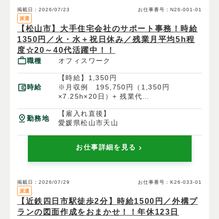
掲載日：2026/07/23
お仕事番号：N26-001-01
派遣
【松山市】大手住宅会社のサポート事務！時給
1350円／火・水＋祝日休み／残業月平均5h程
度☆20～40代活躍中！！
職種
オフィスワーク
【時給】1,350円
時給
※月収例 195,750円（1,350円
×7.25h×20日）+ 残業代
【雇入れ直後】
勤務地
愛媛県松山市天山
お仕事詳細を見る
掲載日：2026/07/29
お仕事番号：K26-033-01
派遣
【近鉄四日市駅徒歩2分】時給1500円／外構プ
ランの図面作成をおまかせ！！年休123日