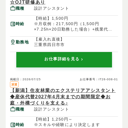
☆OJT研修あり
職種
設計アシスタント
【時給】1,500円
時給
※月収例：217,500円（1,500円
×7.25h×20日勤務した場合）+残業代
【雇入れ直後】
勤務地
三重県四日市市
お仕事詳細を見る
掲載日：2026/07/25
お仕事番号：IT26-008-01
派遣
【新潟】住友林業のエクステリアアシスタント
◆産休代替2027年4月末までの期間限定◆お
庭・外構づくりを支える♪
職種
設計アシスタント
【時給】1,250円～
時給
※スキルや経験により決定します