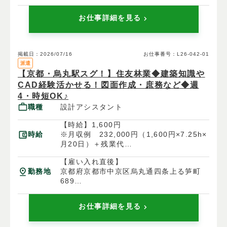
お仕事詳細を見る
掲載日：2026/07/16
お仕事番号：L26-042-01
派遣
【京都・烏丸駅スグ！】住友林業◆建築知識や
CAD経験活かせる！図面作成・庶務など◆週
4・時短OK♪
職種
設計アシスタント
【時給】1,600円
時給
※月収例 232,000円（1,600円×7.25h×
月20日）＋残業代
【雇い入れ直後】
勤務地
京都府京都市中京区烏丸通四条上る笋町
689
京都御幸ビル3階
お仕事詳細を見る