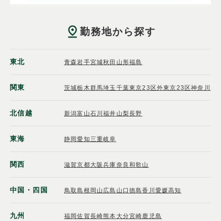
勤務地から探す
東北
青森
岩手
宮城
秋田
山形
福島
関東
茨城
栃木
群馬
埼玉
千葉
東京23区外
東京23区
神奈川
北信越
新潟
富山
石川
福井
山梨
長野
東海
静岡
愛知
三重
岐阜
関西
滋賀
京都
大阪
兵庫
奈良
和歌山
中国・四国
鳥取
島根
岡山
広島
山口
徳島
香川
愛媛
高知
九州
福岡
佐賀
長崎
熊本
大分
宮崎
鹿児島