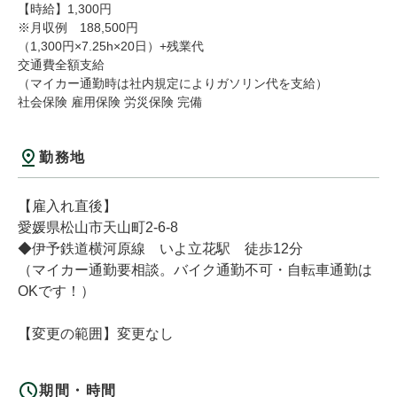
【時給】1,300円
※月収例 188,500円
（1,300円×7.25h×20日）+残業代
交通費全額支給
（マイカー通勤時は社内規定によりガソリン代を支給）
社会保険
雇用保険
労災保険
完備
勤務地
【雇入れ直後】
愛媛県松山市天山町2-6-8
◆伊予鉄道横河原線 いよ立花駅 徒歩12分
（マイカー通勤要相談。バイク通勤不可・自転車通勤は
OKです！）
【変更の範囲】変更なし
期間・時間